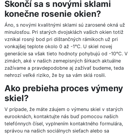
Skončí sa s novými sklami
konečne rosenie okien?
Áno, s novými kvalitnými sklami sú zarosené okná už
minulosťou. Pri starých dvojsklách vašich okien totiž
vznikal rosný bod pri dištančných rámikoch už pri
vonkajšej teplote okolo 0 až -1℃. U skiel novej
generácie sa však tieto hodnoty pohybujú od -10℃. V
zimách, aké v našich zemepisných šírkach aktuálne
zažívame a pravdepodobne aj zažívať budeme, teda
nehrozí veľké riziko, že by sa vám sklá rosili.
Ako prebieha proces výmeny
skiel?
V prípade, že máte záujem o výmenu skiel v starých
eurooknách, kontaktujte nás buď pomocou našich
telefónnych čísel, vyplnením kontaktného formulára,
správou na našich sociálnych sieťach alebo sa