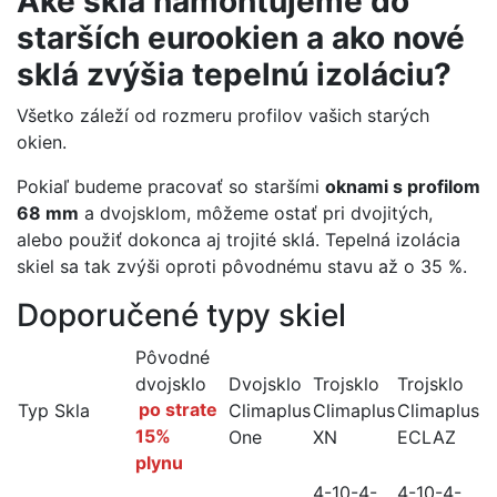
Aké sklá namontujeme do
starších eurookien a ako nové
sklá zvýšia tepelnú izoláciu?
Všetko záleží od rozmeru profilov vašich starých
okien.
Pokiaľ budeme pracovať so staršími
oknami s profilom
68 mm
a dvojsklom, môžeme ostať pri dvojitých,
alebo použiť dokonca aj trojité sklá. Tepelná izolácia
skiel sa tak zvýši oproti pôvodnému stavu až o 35 %.
Doporučené typy skiel
Pôvodné
dvojsklo
Dvojsklo
Trojsklo
Trojsklo
Typ Skla
po strate
Climaplus
Climaplus
Climaplus
15%
One
XN
ECLAZ
plynu
4-10-4-
4-10-4-