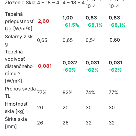
Zloženie Skla
4 – 18 – 4
4 – 18 – 4
10-4
10-4
Tepelná
1,00
0,83
0,83
priepustnosť
2,60
-61,5%
-68,1%
-68,1%
2
Ug [W/m
K]
Solárny zisk
0,65
0,65
0,54
0,60
g
Tepelná
vodivosť
0,032
0,031
0,031
dištančného
0,081
-60%
-62%
-62%
rámu ?
[W/mK]
Prenos svetla
77%
82%
74%
77%
TL
Hmotnosť
20
20
30
30
skla [kg]
Šírka skla
26
26
32
32
[mm]