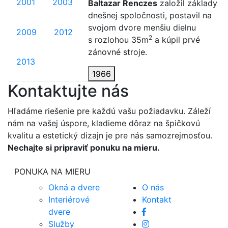
2001
2003
Baltazar Renczes
založil základy
dnešnej spoločnosti, postavil na
svojom dvore menšiu dielnu
2009
2012
2
s rozlohou 35m
a kúpil prvé
zánovné stroje.
2013
1966
Kontaktujte nás
Hľadáme riešenie pre každú vašu požiadavku. Záleží
nám na vašej úspore, kladieme dôraz na špičkovú
kvalitu a estetický dizajn je pre nás samozrejmosťou.
Nechajte si pripraviť ponuku na mieru.
PONUKA NA MIERU
Okná a dvere
O nás
Interiérové
Kontakt
dvere
Služby