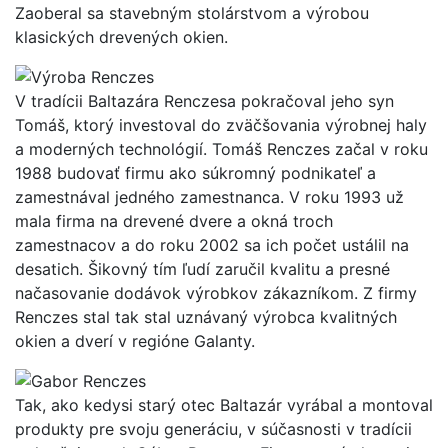
Zaoberal sa stavebným stolárstvom a výrobou
klasických drevených okien.
V tradícii Baltazára Renczesa pokračoval jeho syn
Tomáš, ktorý investoval do zväčšovania výrobnej haly
a moderných technológií. Tomáš Renczes začal v roku
1988 budovať firmu ako súkromný podnikateľ a
zamestnával jedného zamestnanca. V roku 1993 už
mala firma na drevené dvere a okná troch
zamestnacov a do roku 2002 sa ich počet ustálil na
desatich. Šikovný tím ľudí zaručil kvalitu a presné
načasovanie dodávok výrobkov zákazníkom. Z firmy
Renczes stal tak stal uznávaný výrobca kvalitných
okien a dverí v regióne Galanty.
Tak, ako kedysi starý otec Baltazár vyrábal a montoval
produkty pre svoju generáciu, v súčasnosti v tradícii