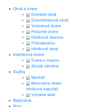
Okná a dvere
Drevené okná
Drevohliníkové okná
Vchodové dvere
Posuvné dvere
Hliníkové okenice
Príslušenstvo
Hliníkové okná
Interiérové dvere
Dvere z masívu
Skryté zárubne
Služby
Montáž
Renovácia okien,
hliníková kapotáž
Výmena skiel
Realizácie
Blog