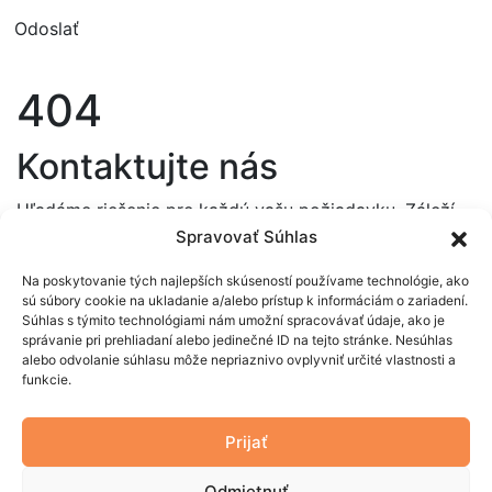
404
Kontaktujte nás
Hľadáme riešenie pre každú vašu požiadavku. Záleží
nám na vašej úspore, kladieme dôraz na špičkovú
Spravovať Súhlas
kvalitu a estetický dizajn je pre nás samozrejmosťou.
Na poskytovanie tých najlepších skúseností používame technológie, ako
Nechajte si pripraviť ponuku na mieru.
sú súbory cookie na ukladanie a/alebo prístup k informáciám o zariadení.
Súhlas s týmito technológiami nám umožní spracovávať údaje, ako je
PONUKA NA MIERU
správanie pri prehliadaní alebo jedinečné ID na tejto stránke. Nesúhlas
alebo odvolanie súhlasu môže nepriaznivo ovplyvniť určité vlastnosti a
Okná a dvere
O nás
funkcie.
Interiérové
Kontakt
dvere
Prijať
Služby
Príslušenstvo
Odmietnuť